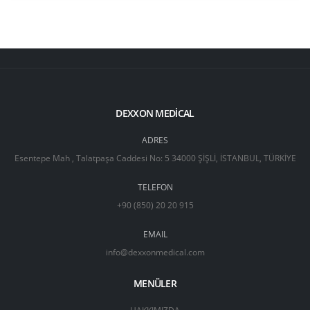
DEXXON MEDICAL
ADRES
Esentepe Mah , Talatpaşa Caddesi No: 5 34000 ŞİŞLİ, İSTANBUL, TÜRKİYE
TELEFON
+90 (850) 20 20 915
EMAIL
info@dexxonmedical.com
MENÜLER
HAKKIMIZDA