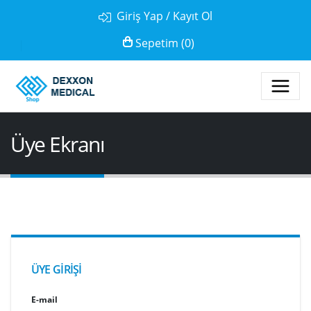
Giriş Yap / Kayıt Ol
Sepetim (0)
0 TL ( %18 KDV DAHIL)
Üye Ekranı
ÜYE GIRIŞI
E-mail